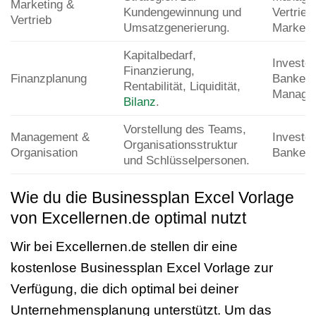
Marketing &
Kundengewinnung und
Vertrieb
Vertrieb
Umsatzgenerierung.
Marketi
Kapitalbedarf,
Investor
Finanzierung,
Finanzplanung
Banken,
Rentabilität, Liquidität,
Manage
Bilanz
.
Vorstellung des Teams,
Management &
Investor
Organisationsstruktur
Organisation
Banken
und Schlüsselpersonen.
Wie du die Businessplan Excel Vorlage
von Excellernen.de optimal nutzt
Wir bei Excellernen.de stellen dir eine
kostenlose Businessplan Excel Vorlage zur
Verfügung, die dich optimal bei deiner
Unternehmensplanung unterstützt. Um das