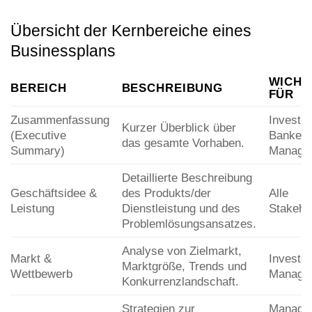
Übersicht der Kernbereiche eines
Businessplans
WICHT
BEREICH
BESCHREIBUNG
FÜR
Zusammenfassung
Investor
Kurzer Überblick über
(Executive
Banken,
das gesamte Vorhaben.
Summary)
Manage
Detaillierte Beschreibung
Geschäftsidee &
des Produkts/der
Alle
Leistung
Dienstleistung und des
Stakeho
Problemlösungsansatzes.
Analyse von Zielmarkt,
Markt &
Investor
Marktgröße, Trends und
Wettbewerb
Manage
Konkurrenzlandschaft.
Strategien zur
Manage