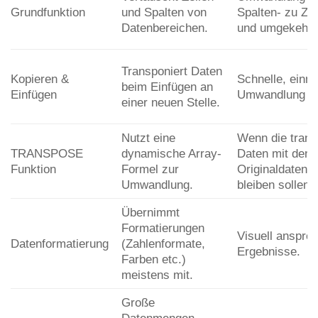
Grundfunktion
und Spalten von
Spalten- zu Zei
Datenbereichen.
und umgekehrt
Transponiert Daten
Kopieren &
Schnelle, einm
beim Einfügen an
Einfügen
Umwandlung vo
einer neuen Stelle.
Nutzt eine
Wenn die trans
TRANSPOSE
dynamische Array-
Daten mit den
Funktion
Formel zur
Originaldaten 
Umwandlung.
bleiben sollen.
Übernimmt
Formatierungen
Visuell anspre
Datenformatierung
(Zahlenformate,
Ergebnisse.
Farben etc.)
meistens mit.
Große